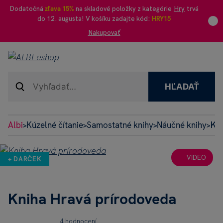
Dodatočná
zľava 15%
na skladové položky z kategórie
Hry
trvá
do 12. augusta! V košíku zadajte kód:
HRY15
Nakupovať
HĽADAŤ
Albi
Kúzelné čítanie
Samostatné knihy
Náučné knihy
Kni
>
>
>
>
VIDEO
+ DARČEK
Kniha Hravá prírodoveda
4 hodnocení