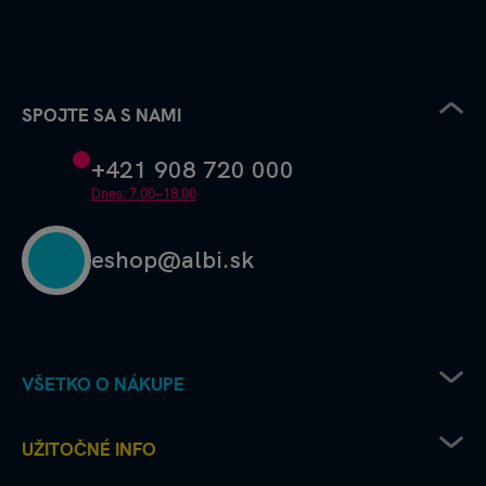
SPOJTE SA S NAMI
+421 908 720 000
Dnes: 7.00–18.00
eshop@albi.sk
VŠETKO O NÁKUPE
Pravidlá uplatňovania zľavových kódov
UŽITOČNÉ INFO
Recenzie a hodnotenia - ako to chodí u nás