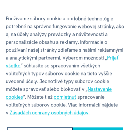
NÁUČNÉ KNIHY
ALBI
Používame súbory cookie a podobné technológie
potrebné na správne fungovanie webovej stránky, ako
aj na účely analýzy prevádzky a návštevnosti a
Vlastnosti
personalizácie obsahu a reklamy. Informácie o
používaní našej stránky zdieľame s našimi reklamnými
a analytickými partnermi. Výberom možnosti „
Prijať
Kód produktu
69511
všetko
“ súhlasíte so spracovaním všetkých
voliteľných typov súborov cookie na tieto vyššie
uvedené účely. Jednotlivé typy súborov cookie
EAN
9788089773206
môžete spravovať alebo blokovať v „
Nastavenie
cookies
“. Môžete tiež
odmietnuť
spracovanie
Katalógové číslo
ZV4
voliteľných súborov cookie. Viac informácií nájdete
v
Zásadách ochrany osobných údajov
.
Doba hrania
15+