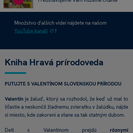
Množstvo ďalších videí nájdete na našom
YouTube kanáli
!
Kniha Hravá prírodoveda
PUTUJTE S VALENTÍNOM SLOVENSKOU PRÍRODOU
Valentín
je žaluď, ktorý sa rozhodol, že keď už mal to
šťastie a neskončil žiadnemu zvieratku v žalúdku, nájde
si miesto, kde zakorení a stane sa tak statným dubom.
Deti s Valentínom prejdú
rôznymi