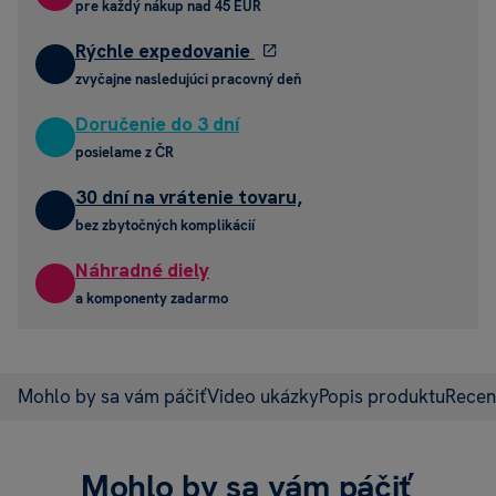
pre každý nákup nad 45 EUR
Rýchle expedovanie
zvyčajne nasledujúci pracovný deň
Doručenie do 3 dní
posielame z ČR
30 dní na vrátenie tovaru,
bez zbytočných komplikácií
Náhradné diely
a komponenty zadarmo
Mohlo by sa vám páčiť
Video ukázky
Popis produktu
Recen
Mohlo by sa vám páčiť