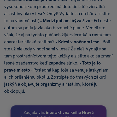
vysokohorskom prostredí nájdete tie isté zvieratká
a rastliny ako v lese? Omyl! Vydajte sa do hôr a zistite
to na vlastné uši :) •
Medzi poliami býva živo
- Pri ceste
autom sa polia javia ako bezduché pláne. Vedeli ste
však, že aj na týchto pláňach žijú zvieratká a rastú tam
charakteristické rastliny? •
Kdesi v nočnom lese
- Boli
ste už niekedy v noci sami v lese? Že nie? Vydajte sa
tam prostredníctvom tejto knižky a zistite ako sa zmení
lesné osadenstvo keď zapadne slnko. •
Toto je to
pravé miesto
- Posledná kapitola sa venuje jaskyniam
a ich priľahlému okoliu. Zostúpte do tmavých zákutí
jaskýň a objavujte organizmy a rastliny, ktoré ju
obklopujú.
Zaujala vás
interaktívna kniha Hravá