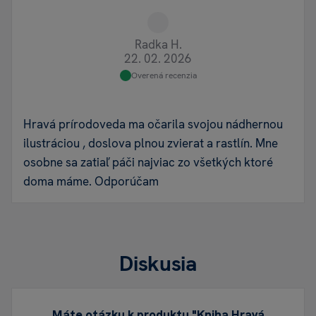
Radka H.
22. 02. 2026
Overená recenzia
Hravá prírodoveda ma očarila svojou nádhernou
ilustráciou , doslova plnou zvierat a rastlín. Mne
osobne sa zatiaľ páči najviac zo všetkých ktoré
doma máme. Odporúčam
Diskusia
Máte otázku k produktu "Kniha Hravá