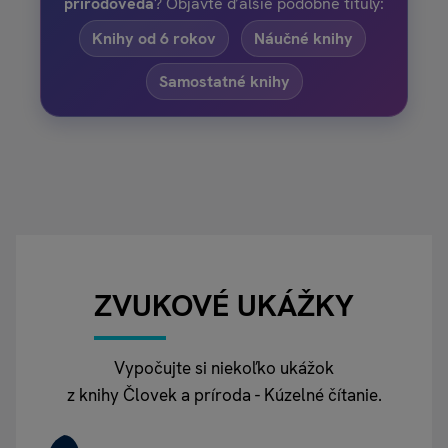
prírodoveda
? Objavte ďalšie podobné tituly:
Knihy od 6 rokov
Náučné knihy
Samostatné knihy
ZVUKOVÉ UKÁŽKY
Vypočujte si niekoľko ukážok
z knihy Človek a príroda - Kúzelné čítanie.