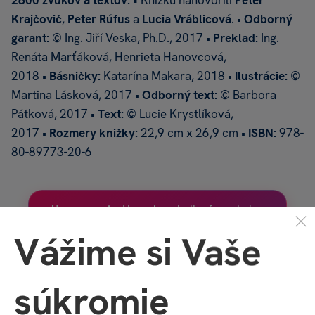
Krajčovič
,
Peter Rúfus
a
Lucia Vráblicová
. •
Odborný
garant:
© Ing. Jiří Veska, Ph.D., 2017 •
Preklad:
Ing.
Renáta Marťáková, Henrieta Hanovcová,
2018 •
Básničky:
Katarína Makara, 2018 •
Ilustrácie:
©
Martina Lásková, 2017 •
Odborný text:
© Barbora
Pátková, 2017 •
Text:
© Lucie Krystlíková,
2017 •
Rozmery knižky:
22,9 cm x 26,9 cm •
ISBN:
978-
80-89773-20-6
Upozornenie:
Hovoriaca kniha funguje len
s použitím
elektronickej ceruzky Albi
. Táto
Vážime si Vaše
kniha
elektronickú ceruzku
NEOBSAHUJE
.
Ak ešte ceruzku nevlastníte, je potrebné si
ju zakúpiť.
súkromie
Ceruzka 1.0
Ceruzka 2.0