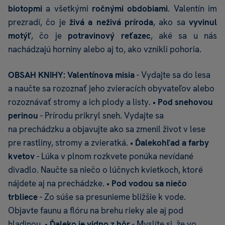
biotopmi
a všetkými
ročnými obdobiami
. Valentín im
prezradí, čo je
živá a neživá príroda
, ako sa
vyvinul
motýľ
, čo je
potravinový reťazec
, aké sa u nás
nachádzajú horniny alebo aj to, ako vznikli pohoria.
OBSAH KNIHY:
Valentínova misia
- Vydajte sa do lesa
a naučte sa rozoznať jeho zvieracích obyvateľov alebo
rozoznávať stromy a ich plody a listy. •
Pod snehovou
perinou
- Prírodu prikryl sneh. Vydajte sa
na prechádzku a objavujte ako sa zmenil život v lese
pre rastliny, stromy a zvieratká. •
Ďalekohľad a farby
kvetov
- Lúka v plnom rozkvete ponúka nevídané
divadlo. Naučte sa niečo o lúčnych kvietkoch, ktoré
nájdete aj na prechádzke. •
Pod vodou sa niečo
trbliece
- Zo súše sa presunieme bližšie k vode.
Objavte faunu a flóru na brehu rieky ale aj pod
hladinou. •
Ďaleko je vidno z hôr
- Myslíte si, že vo