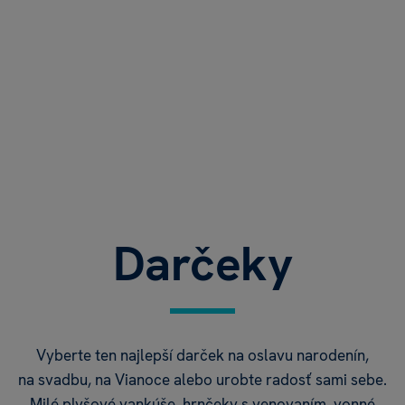
Darčeky
Vyberte ten najlepší darček na oslavu narodenín,
na svadbu, na Vianoce alebo urobte radosť sami sebe.
Milé plyšové vankúše, hrnčeky s venovaním, vonné