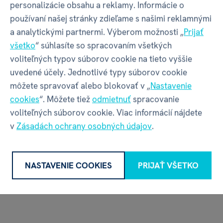
personalizácie obsahu a reklamy. Informácie o
používaní našej stránky zdieľame s našimi reklamnými
a analytickými partnermi. Výberom možnosti „
Prijať
Luxusné stredné
Plyšové hračky -
všetko
“ súhlasíte so spracovaním všetkých
vonné sviečky Heart
Kvetináče
voliteľných typov súborov cookie na tieto vyššie
& Home 110g
uvedené účely. Jednotlivé typy súborov cookie
€ 11,69
môžete spravovať alebo blokovať v „
Nastavenie
€ 12,99
€ 7,19
cookies
“. Môžete tiež
odmietnuť
spracovanie
€ 10,63/100g
€ 7,99
voliteľných súborov cookie. Viac informácií nájdete
38 variantov skladom
4 varianty skladom
v
Zásadách ochrany osobných údajov
.
NASTAVENIE COOKIES
PRIJAŤ VŠETKO