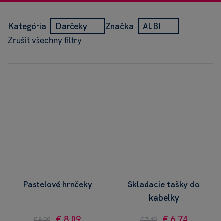
Kategória
Darčeky
Značka
ALBI
Zrušit všechny filtry
Pastelové hrnčeky
Skladacie tašky do
kabelky
€ 8,09
€ 6,74
€ 8,99
€ 7,49