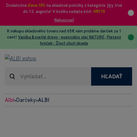
Dodatočná
zľava 15%
na skladové položky z kategórie
Hry
trvá
do 12. augusta! V košíku zadajte kód:
HRY15
Nakupovať
K nákupu skladového tovaru nad 65€ vám pridáme darček za 1
cent!
Vanilka & svetlé drevo - esenciálny olej NATURE
,
Pletený
hrnček - Život chutí skvele
HĽADAŤ
Albi
Darčeky
ALBI
>
>