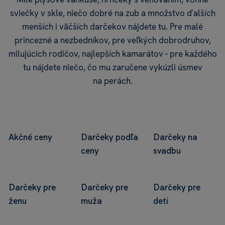
sviečky v skle, niečo dobré na zub a množstvo ďalších
menších i väčších darčekov nájdete tu. Pre malé
princezné a nezbedníkov, pre veľkých dobrodruhov,
milujúcich rodičov, najlepších kamarátov - pre každého
tu nájdete niečo, čo mu zaručene vykúzli úsmev
na perách.
Akčné ceny
Darčeky podľa
Darčeky na
ceny
svadbu
Darčeky pre
Darčeky pre
Darčeky pre
ženu
muža
deti