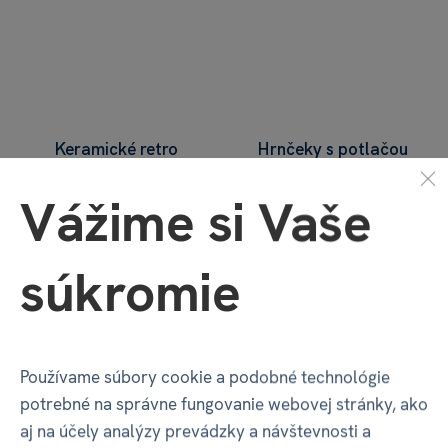
Keramické retro
Hrnčeky s potlačou
hrnčeky s venovaním
vo vnútri
Vážime si Vaše
€ 7,19
€ 8,09
€ 7,99
€ 8,99
14 variantov skladom
8 variantov skladom
súkromie
Používame súbory cookie a podobné technológie
potrebné na správne fungovanie webovej stránky, ako
aj na účely analýzy prevádzky a návštevnosti a