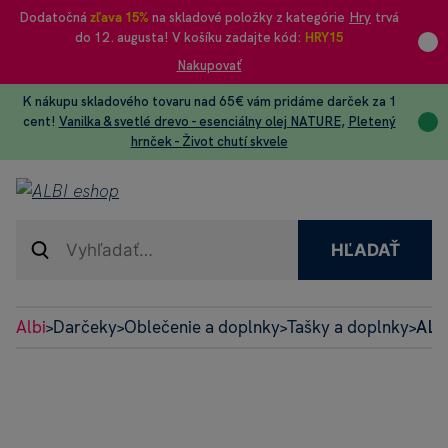
Dodatočná
zľava 15%
na skladové položky z kategórie
Hry
trvá
do 12. augusta! V košíku zadajte kód:
HRY15
Nakupovať
K nákupu skladového tovaru nad 65€ vám pridáme darček za 1
cent!
Vanilka & svetlé drevo - esenciálny olej NATURE
,
Pletený
hrnček - Život chutí skvele
HĽADAŤ
Albi
Darčeky
Oblečenie a doplnky
Tašky a doplnky
ALB
>
>
>
>