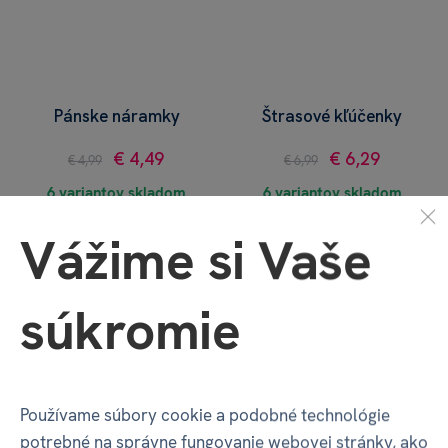
Pánske náramky
Štrasové kľúčenky
€ 4,49
€ 6,29
€ 4,99
€ 6,99
6 variantov skladom
6 variantov skladom
Vážime si Vaše
súkromie
Používame súbory cookie a podobné technológie
potrebné na správne fungovanie webovej stránky, ako