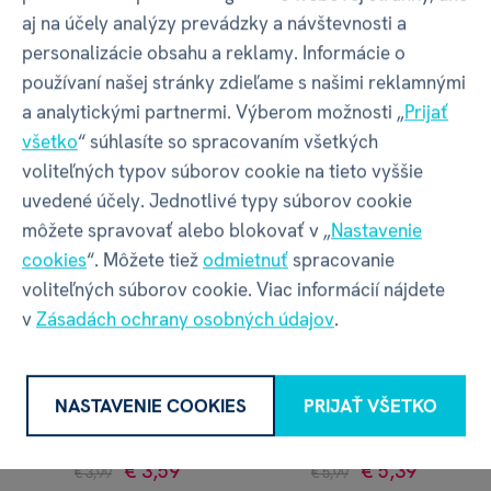
Silikonové kabelky
Silikónové peňaženky
aj na účely analýzy prevádzky a návštevnosti a
personalizácie obsahu a reklamy. Informácie o
€ 12,59
€ 4,49
€ 13,99
€ 4,99
používaní našej stránky zdieľame s našimi reklamnými
7 variantov skladom
4 varianty skladom
a analytickými partnermi. Výberom možnosti „
Prijať
všetko
“ súhlasíte so spracovaním všetkých
voliteľných typov súborov cookie na tieto vyššie
uvedené účely. Jednotlivé typy súborov cookie
môžete spravovať alebo blokovať v „
Nastavenie
cookies
“. Môžete tiež
odmietnuť
spracovanie
voliteľných súborov cookie. Viac informácií nájdete
v
Zásadách ochrany osobných údajov
.
Multifunkčné šatky -
Pánske peňaženky
NASTAVENIE COOKIES
PRIJAŤ VŠETKO
Dve vrstvy
€ 3,59
€ 5,39
€ 3,99
€ 5,99