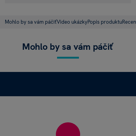
Mohlo by sa vám páčiť
Video ukázky
Popis produktu
Recen
Mohlo by sa vám páčiť