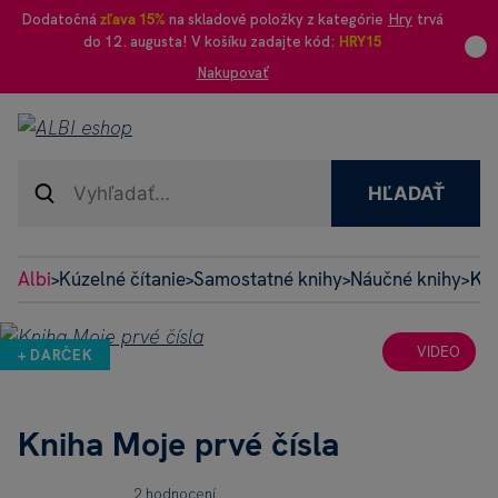
Dodatočná
zľava 15%
na skladové položky z kategórie
Hry
trvá
do 12. augusta! V košíku zadajte kód:
HRY15
Nakupovať
HĽADAŤ
Albi
Kúzelné čítanie
Samostatné knihy
Náučné knihy
Kni
>
>
>
>
VIDEO
+ DARČEK
Kniha Moje prvé čísla
2 hodnocení