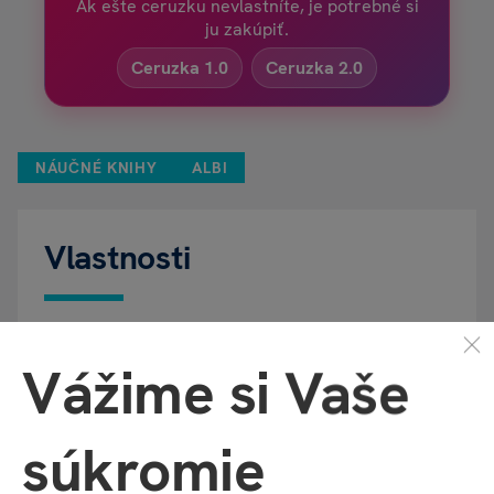
Ak ešte ceruzku nevlastníte, je potrebné si
ju zakúpiť.
Ceruzka 1.0
Ceruzka 2.0
NÁUČNÉ KNIHY
ALBI
Vlastnosti
Kód produktu
35812
Vážime si Vaše
EAN
9788089773336
súkromie
Katalógové číslo
PXV