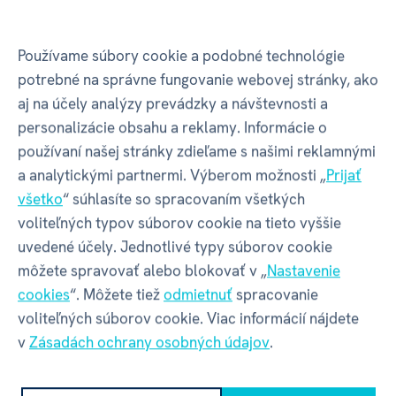
Doba hrania
15+
Používame súbory cookie a podobné technológie
potrebné na správne fungovanie webovej stránky, ako
Počet hráčov
1
aj na účely analýzy prevádzky a návštevnosti a
personalizácie obsahu a reklamy. Informácie o
Vek
3+
používaní našej stránky zdieľame s našimi reklamnými
a analytickými partnermi. Výberom možnosti „
Prijať
všetko
“ súhlasíte so spracovaním všetkých
Balenie produktu
voliteľných typov súborov cookie na tieto vyššie
uvedené účely. Jednotlivé typy súborov cookie
môžete spravovať alebo blokovať v „
Nastavenie
cookies
“. Môžete tiež
odmietnuť
spracovanie
Šírka balenia
230 mm
voliteľných súborov cookie. Viac informácií nájdete
v
Zásadách ochrany osobných údajov
.
Hĺbka balenia
10 mm