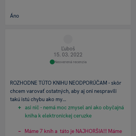
Áno
Ľuboš
15. 03. 2022
Neoverená recenzia
ROZHODNE TÚTO KNIHU NEODPORÚČAM - skôr
chcem varovať ostatných, aby aj oni nespravili
takú istú chybu ako my...
asi nič - nemá moc zmysel ani ako obyčajná
kniha k elektronickej ceruzke
Máme 7 kníh a táto je NAJHORŠIA!!! Máme