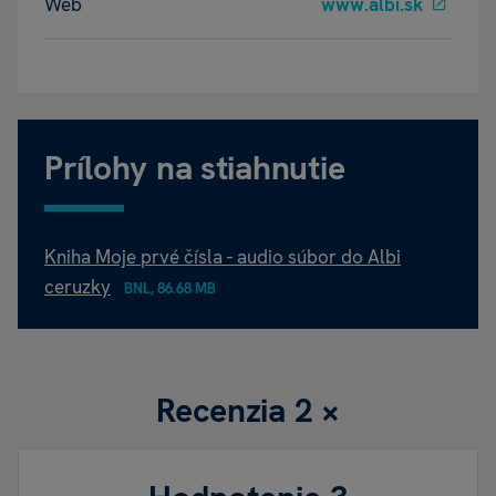
Web
www.albi.sk
Prílohy na stiahnutie
Kniha Moje prvé čísla - audio súbor do Albi
ceruzky
BNL, 86.68 MB
Recenzia
2 ×