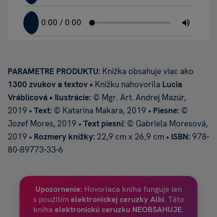
PARAMETRE PRODUKTU:
Knižka obsahuje viac ako
1300 zvukov a textov •
Knižku nahovorila
Lucia
Vráblicová •
Ilustrácie:
© Mgr. Art. Andrej Mazúr,
2019 •
Text:
© Katarína Makara, 2019 •
Piesne:
©
Jozef Mores, 2019 •
Text piesní:
© Gabriela Moresová,
2019 •
Rozmery knižky:
22,9 cm x 26,9 cm •
ISBN:
978-
80-89773-33-6
Upozornenie:
Hovoriaca kniha funguje len
s použitím
elektronickej ceruzky Albi
. Táto
kniha
elektronickú ceruzku
NEOBSAHUJE
.