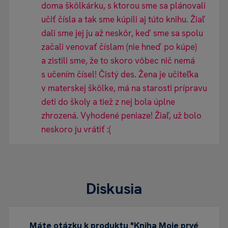
doma škôlkárku, s ktorou sme sa plánovali
učiť čísla a tak sme kúpili aj túto knihu. Žiaľ
dali sme jej ju až neskôr, keď sme sa spolu
začali venovať číslam (nie hneď po kúpe)
a zistili sme, že to skoro vôbec nič nemá
s učením čísel! Čistý des. Žena je učiteľka
v materskej škôlke, má na starosti prípravu
deti do školy a tiež z nej bola úplne
zhrozená. Vyhodené peniaze! Žiaľ, už bolo
neskoro ju vrátiť :(
Diskusia
Máte otázku k produktu "Kniha Moje prvé