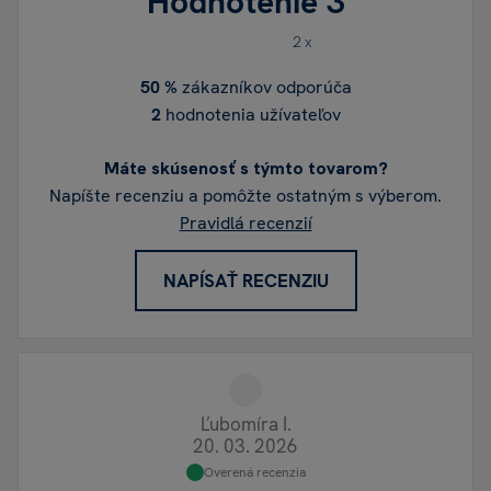
Hodnotenie
3
2 x
50 %
zákazníkov odporúča
2
hodnotenia užívateľov
Máte skúsenosť s týmto tovarom?
Napíšte recenziu a pomôžte ostatným s výberom.
Pravidlá recenzií
NAPÍSAŤ RECENZIU
Ľubomíra I.
20. 03. 2026
Overená recenzia