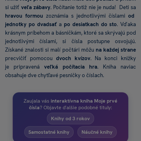
si užiť
veľa zábavy
. Počítanie totiž nie je nuda! Deti sa
hravou formou
zoznámia s jednotlivými číslami
od
jednotky po dvadsať
a
po desiatkach do sto
. Vďaka
krásnym príbehom a básničkám, ktoré sa skrývajú pod
jednotlivými číslami, si čísla postupne osvojujú.
Získané znalosti si malí počtári môžu
na každej strane
precvičiť pomocou
dvoch kvízov
. Na konci knižky
je pripravená
veľká počítacia hra
. Kniha naviac
obsahuje dve chytľavé pesničky o číslach.
Zaujala vás
interaktívna kniha Moje prvé
čísla
? Objavte ďalšie podobné tituly:
Knihy od 3 rokov
Samostatné knihy
Náučné knihy