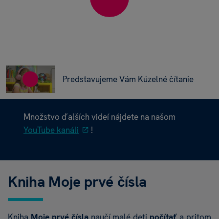
Predstavujeme Vám Kúzelné čítanie
Množstvo ďalších videí nájdete na našom
YouTube kanáli
!
Kniha Moje prvé čísla
Kniha
Moje prvé čísla
naučí malé deti
počítať
a pritom