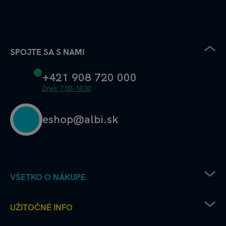
SPOJTE SA S NAMI
+421 908 720 000
Dnes: 7.00–18.00
eshop@albi.sk
VŠETKO O NÁKUPE
Pravidlá uplatňovania zľavových kódov
UŽITOČNÉ INFO
Recenzie a hodnotenia - ako to chodí u nás