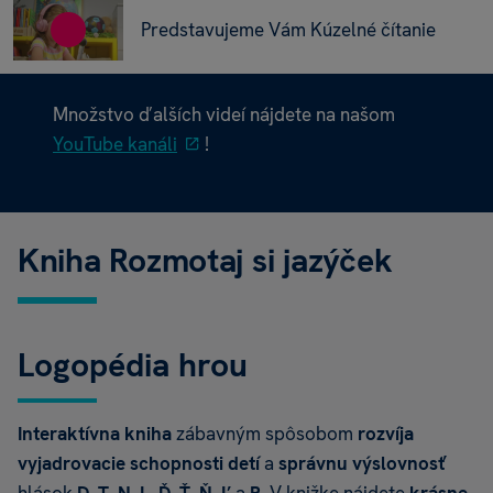
Predstavujeme Vám Kúzelné čítanie
Množstvo ďalších videí nájdete na našom
YouTube kanáli
!
Kniha Rozmotaj si jazýček
Logopédia hrou
Interaktívna kniha
zábavným spôsobom
rozvíja
vyjadrovacie schopnosti detí
a
správnu výslovnosť
hlások
D
,
T
,
N
,
L
,
Ď
,
Ť
,
Ň
,
Ľ
a
R
. V knižke nájdete
krásne