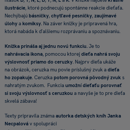
ilustrácie
, ktoré podnecujú spontánne reakcie dieťaťa.
Nechýbajú
básničky
,
chytľavé pesničky
,
zaujímavé
úlohy
a
komiksy
. Na záver knižky je pripravená hra,
ktorá nabáda k ďalšiemu rozprávaniu a spoznávaniu.
Knižka prináša aj jednu novú funkciu.
Je to
nahrávacia ikona
, pomocou ktorej
dieťa nahrá svoju
výslovnosť priamo do ceruzky
. Najprv dieťa ukáže
na obrázok, ceruzka mu povie príslušný zvuk a
dieťa
ho zopakuje
. Ceruzka
potom porovná pôvodný zvuk
s
nahratým zvukom. Funkcia
umožní dieťaťu porovnať
si svoju výslovnosť s ceruzkou
a navyše je to pre dieťa
skvelá zábava!
Texty pripravila známa
autorka detských kníh Janka
Necpalová
v spolupráci