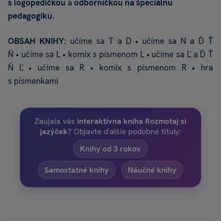
s logopedičkou
a
odborníčkou na špeciálnu
pedagogiku
.
OBSAH KNIHY:
učíme sa T a D • učíme sa N a Ď Ť
Ň • učíme sa L • komix s písmenom L • učíme sa Ľ a Ď Ť
Ň Ľ • učíme sa R • komix s písmenom R • hra
s písmenkami
Zaujala vás
interaktívna kniha Rozmotaj si
jazýček
? Objavte ďalšie podobné tituly:
Knihy od 3 rokov
Samostatné knihy
Náučné knihy