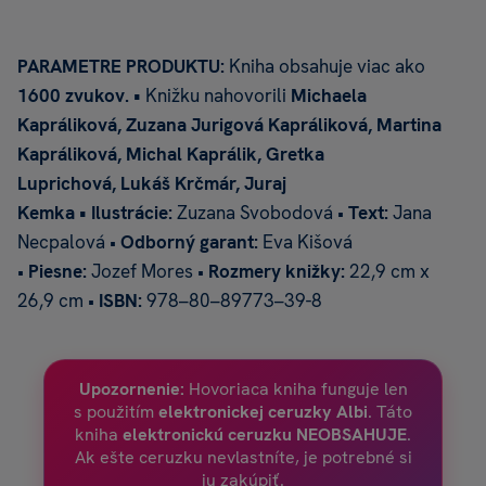
PARAMETRE PRODUKTU:
Kniha obsahuje viac ako
1600 zvukov. •
Knižku nahovorili
Michaela
Kapráliková,
Zuzana Jurigová Kapráliková,
Martina
Kapráliková,
Michal Kaprálik,
Gretka
Luprichová,
Lukáš Krčmár,
Juraj
Kemka •
Ilustrácie:
Zuzana Svobodová •
Text:
Jana
Necpalová •
Odborný garant:
Eva Kišová
•
Piesne:
Jozef Mores •
Rozmery knižky:
22,9 cm x
26,9 cm •
ISBN:
978–80–89773–39-8
Upozornenie:
Hovoriaca kniha funguje len
s použitím
elektronickej ceruzky Albi
. Táto
kniha
elektronickú ceruzku
NEOBSAHUJE
.
Ak ešte ceruzku nevlastníte, je potrebné si
ju zakúpiť.