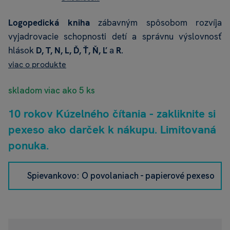
Logopedická kniha
zábavným spôsobom rozvíja
vyjadrovacie schopnosti detí a správnu výslovnosť
hlások
D, T, N, L, Ď, Ť, Ň, Ľ
a
R
.
viac o produkte
skladom viac ako 5 ks
10 rokov Kúzelného čítania - zakliknite si
pexeso ako darček k nákupu. Limitovaná
ponuka.
Spievankovo: O povolaniach - papierové pexeso