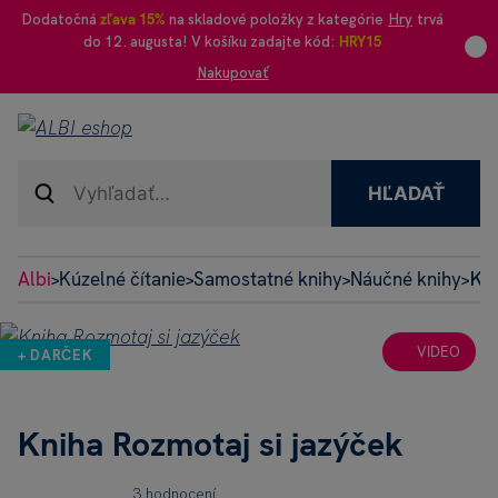
Dodatočná
zľava 15%
na skladové položky z kategórie
Hry
trvá
do 12. augusta! V košíku zadajte kód:
HRY15
Nakupovať
HĽADAŤ
Albi
Kúzelné čítanie
Samostatné knihy
Náučné knihy
Kni
>
>
>
>
VIDEO
+ DARČEK
Kniha Rozmotaj si jazýček
3 hodnocení