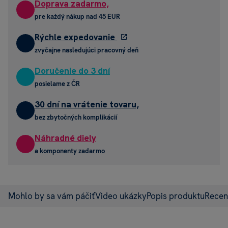
Doprava zadarmo,
pre každý nákup nad 45 EUR
Rýchle expedovanie
zvyčajne nasledujúci pracovný deň
Doručenie do 3 dní
posielame z ČR
30 dní na vrátenie tovaru,
bez zbytočných komplikácií
Náhradné diely
a komponenty zadarmo
Mohlo by sa vám páčiť
Video ukázky
Popis produktu
Recen