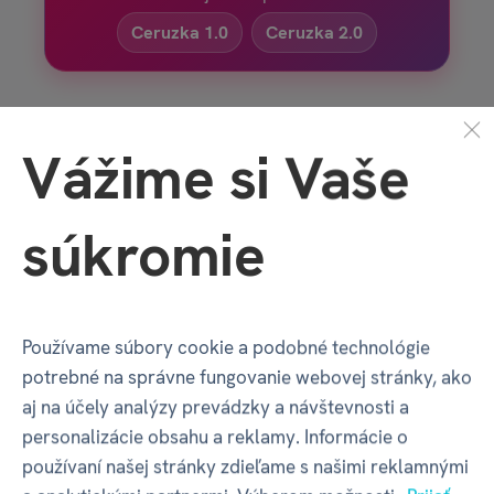
Ceruzka 1.0
Ceruzka 2.0
NÁUČNÉ KNIHY
ALBI
Vážime si Vaše
Vlastnosti
súkromie
Kód produktu
49988
Používame súbory cookie a podobné technológie
potrebné na správne fungovanie webovej stránky, ako
EAN
9788089773398
aj na účely analýzy prevádzky a návštevnosti a
personalizácie obsahu a reklamy. Informácie o
Katalógové číslo
Q0I
používaní našej stránky zdieľame s našimi reklamnými