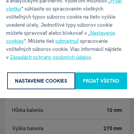
a analytickými partnermi. Výberom možnosti „
Prijať
Doba hrania
10+
všetko
“ súhlasíte so spracovaním všetkých
voliteľných typov súborov cookie na tieto vyššie
Počet hráčov
1+
uvedené účely. Jednotlivé typy súborov cookie
môžete spravovať alebo blokovať v „
Nastavenie
cookies
“. Môžete tiež
odmietnuť
spracovanie
Vek
3+
voliteľných súborov cookie. Viac informácií nájdete
v
Zásadách ochrany osobných údajov
.
Balenie produktu
NASTAVENIE COOKIES
PRIJAŤ VŠETKO
Šírka balenia
230 mm
Hĺbka balenia
10 mm
Výška balenia
270 mm