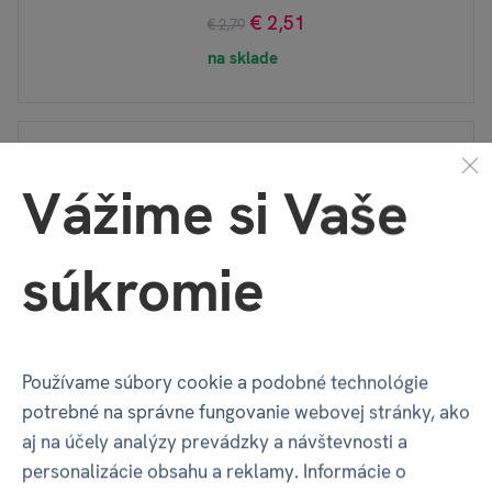
€ 2,51
€ 2,79
na sklade
Vedomostné pexeso -
Vážime si Vaše
Porekadlá
€ 6,74
€ 7,49
súkromie
na sklade
Používame súbory cookie a podobné technológie
Vodné bomby
potrebné na správne fungovanie webovej stránky, ako
€ 12,59
€ 13,99
aj na účely analýzy prevádzky a návštevnosti a
na sklade
personalizácie obsahu a reklamy. Informácie o