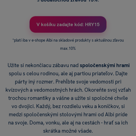
V košíku zadajte kód: HRY15
*platí iba v e-shope Albi na skladové produkty s aktuálnou zľavou
max.10%
Užite si nekončiacu zábavu nad
spoločenskými hrami
spolu s celou rodinou, ale aj partiou priateľov. Dajte
párty iný rozmer. Prehĺbte svoje vedomosti pri
kvízových a vedomostných hrách. Okoreňte svoj vzťah
trochou romantiky a vášne a užite si spoločné chvíle
vo dvojici. Každý, bez rozdielu veku a koníčkov, si
medzi spoločenskými stolovými hrami od Albi príde
na svoje. Doma, vonku, ale aj na cestách - hrať sa ich
skrátka možné všade.