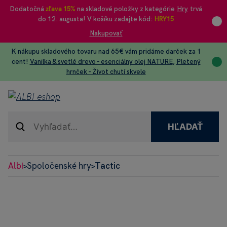
Dodatočná
zľava 15%
na skladové položky z kategórie
Hry
trvá
do 12. augusta! V košíku zadajte kód:
HRY15
Nakupovať
K nákupu skladového tovaru nad 65€ vám pridáme darček za 1
cent!
Vanilka & svetlé drevo - esenciálny olej NATURE
,
Pletený
hrnček - Život chutí skvele
HĽADAŤ
Albi
Spoločenské hry
Tactic
>
>