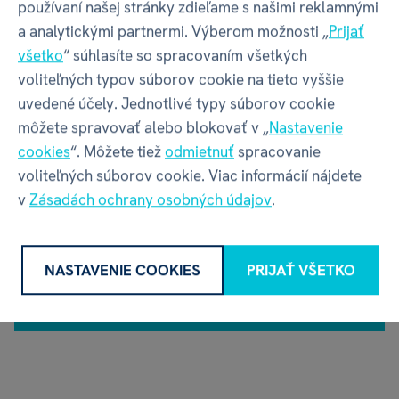
používaní našej stránky zdieľame s našimi reklamnými
a analytickými partnermi. Výberom možnosti „
Prijať
všetko
“ súhlasíte so spracovaním všetkých
voliteľných typov súborov cookie na tieto vyššie
Filtrovať
uvedené účely. Jednotlivé typy súborov cookie
môžete spravovať alebo blokovať v „
Nastavenie
cookies
“. Môžete tiež
odmietnuť
spracovanie
Kategória
Spoločenské hry
voliteľných súborov cookie. Viac informácií nájdete
Zrušit všechny filtry
Značka
Tactic
v
Zásadách ochrany osobných údajov
.
NASTAVENIE COOKIES
PRIJAŤ VŠETKO
NEBOLI NÁJDENÉ ŽIADNE PRODUKTY