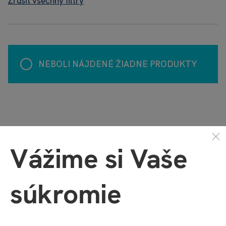
Zrušit všechny filtry
NEBOLI NÁJDENÉ ŽIADNE PRODUKTY
Vážime si Vaše
Doprava zadarmo,
pre každý nákup nad 45 EUR
súkromie
Rýchle expedovanie
zvyčajne nasledujúci pracovný deň
Doručenie do 3 dní