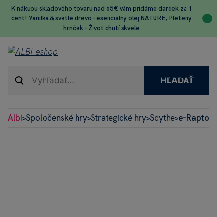
K nákupu skladového tovaru nad 65€ vám pridáme darček za 1
cent!
Vanilka & svetlé drevo - esenciálny olej NATURE
,
Pletený
hrnček - Život chutí skvele
HĽADAŤ
Albi
Spoločenské hry
Strategické hry
Scythe
e-Raptor
>
>
>
>