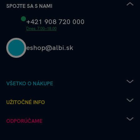
SPOJTE SA S NAMI
+421 908 720 000
Dnes: 7.00–18.00
eshop@albi.sk
VŠETKO O NÁKUPE
Pravidlá uplatňovania zľavových kódov
UŽITOČNÉ INFO
Recenzie a hodnotenia - ako to chodí u nás
Albi predajne
Kariéra v Albi
ODPORÚČAME
Ako vrátim či reklamujem tovar
Deň šťastného štvorlístka
Spôsoby doručenia
FAQ Často kladené otázky
Škola s hrou
Obchodné podmienky