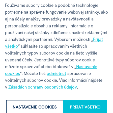
posielame z ČR
Používame súbory cookie a podobné technológie
potrebné na správne fungovanie webovej stránky, ako
30 dní na vrátenie tovaru,
aj na účely analýzy prevádzky a návštevnosti a
bez zbytočných komplikácií
personalizácie obsahu a reklamy. Informácie o
Náhradné diely
používaní našej stránky zdieľame s našimi reklamnými
a komponenty zadarmo
a analytickými partnermi. Výberom možnosti „
Prijať
všetko
“ súhlasíte so spracovaním všetkých
voliteľných typov súborov cookie na tieto vyššie
uvedené účely. Jednotlivé typy súborov cookie
môžete spravovať alebo blokovať v „
Nastavenie
Aj nás baví
cookies
“. Môžete tiež
odmietnuť
spracovanie
Instagram.
voliteľných súborov cookie. Viac informácií nájdete
v
Zásadách ochrany osobných údajov
.
NASTAVENIE COOKIES
PRIJAŤ VŠETKO